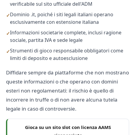
verificabile sul sito ufficiale dell'ADM
Dominio .it, poiché i siti legali italiani operano
esclusivamente con estensione italiana
Informazioni societarie complete, inclusi ragione
sociale, partita IVA e sede legale
Strumenti di gioco responsabile obbligatori come
limiti di deposito e autoesclusione
Diffidare sempre da piattaforme che non mostrano
queste informazioni o che operano con domini
esteri non regolamentati: il rischio è quello di
incorrere in truffe o di non avere alcuna tutela
legale in caso di controversie.
Gioca su un sito slot con licenza AAMS