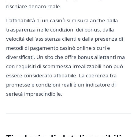
rischiare denaro reale.
L'affidabilità di un casinò si misura anche dalla
trasparenza nelle condizioni dei bonus, dalla
velocità dell'assistenza clienti e dalla presenza di
metodi di pagamento casinò online sicuri e
diversificati. Un sito che offre bonus allettanti ma
con requisiti di scommessa irrealizzabili non può
essere considerato affidabile. La coerenza tra
promesse e condizioni reali è un indicatore di
serietà imprescindibile.