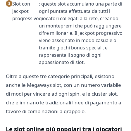
Slot con
: queste slot accumulano una parte di
jackpot
ogni puntata effettuata da tutti i
progressivo
giocatori collegati alla rete, creando
un montepremi che può raggiungere
cifre milionarie. Il jackpot progressivo
viene assegnato in modo casuale o
tramite giochi bonus speciali, e
rappresenta il sogno di ogni
appassionato di slot.
Oltre a queste tre categorie principali, esistono
anche le Megaways slot, con un numero variabile
di modi per vincere ad ogni spin, e le cluster slot,
che eliminano le tradizionali linee di pagamento a
favore di combinazioni a grappolo.
Le slot online più popolari tra i giocatori