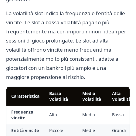
La volatilità slot indica la frequenza e l'entità delle
vincite. Le slot a bassa volatilità pagano più
frequentemente ma con importi minori, ideali per
sessioni di gioco prolungate. Le slot ad alta
volatilità offrono vincite meno frequenti ma
potenzialmente molto più consistenti, adatte a
giocatori con un bankroll più ampio e una
maggiore propensione al rischio.
Bassa
Media
Alta
Caratteristica
Volatilità
Volatilità
Volatilità
Frequenza
Alta
Media
Bassa
vincite
Entità vincite
Piccole
Medie
Grandi