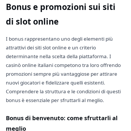
Bonus e promozioni sui siti
di slot online
I bonus rappresentano uno degli elementi più
attrattivi dei siti slot online e un criterio
determinante nella scelta della piattaforma. I
casinò online italiani competono tra loro offrendo
promozioni sempre più vantaggiose per attirare
nuovi giocatori e fidelizzare quelli esistenti.
Comprendere la struttura e le condizioni di questi
bonus è essenziale per sfruttarli al meglio.
Bonus di benvenuto: come sfruttarli al
meglio