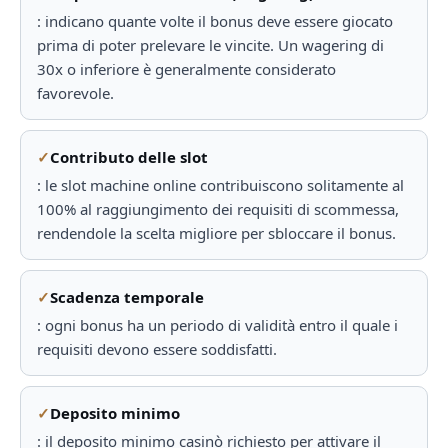
: indicano quante volte il bonus deve essere giocato
prima di poter prelevare le vincite. Un wagering di
30x o inferiore è generalmente considerato
favorevole.
Contributo delle slot
: le slot machine online contribuiscono solitamente al
100% al raggiungimento dei requisiti di scommessa,
rendendole la scelta migliore per sbloccare il bonus.
Scadenza temporale
: ogni bonus ha un periodo di validità entro il quale i
requisiti devono essere soddisfatti.
Deposito minimo
: il deposito minimo casinò richiesto per attivare il