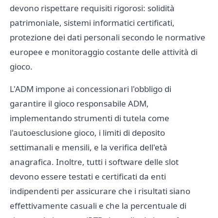
devono rispettare requisiti rigorosi: solidità
patrimoniale, sistemi informatici certificati,
protezione dei dati personali secondo le normative
europee e monitoraggio costante delle attività di
gioco.
L'ADM impone ai concessionari l'obbligo di
garantire il gioco responsabile ADM,
implementando strumenti di tutela come
l'autoesclusione gioco, i limiti di deposito
settimanali e mensili, e la verifica dell'età
anagrafica. Inoltre, tutti i software delle slot
devono essere testati e certificati da enti
indipendenti per assicurare che i risultati siano
effettivamente casuali e che la percentuale di