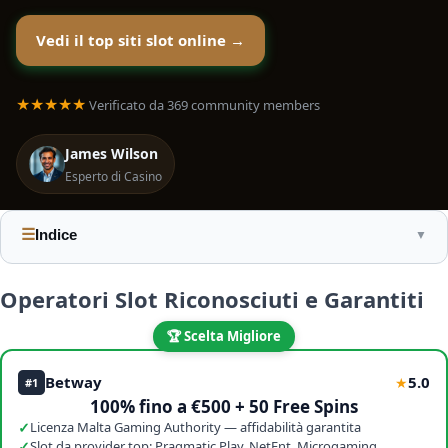
Vedi il top siti slot online →
★★★★★
Verificato da 369 community members
James Wilson
Esperto di Casino
☰
Indice
▼
Operatori Slot Riconosciuti e Garantiti
🏆 Scelta Migliore
Betway
5.0
★
#1
100% fino a €500 + 50 Free Spins
✓
Licenza Malta Gaming Authority — affidabilità garantita
✓
Slot da provider top: Pragmatic Play, NetEnt, Microgaming