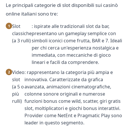
Le principali categorie di slot disponibili sui casinò
online italiani sono tre:
Slot
: ispirate alle tradizionali slot da bar,
classiche
presentano un gameplay semplice con
(a 3 rulli)
simboli iconici come frutta, BAR e 7. Ideali
per chi cerca un'esperienza nostalgica e
immediata, con meccaniche di gioco
lineari e facili da comprendere.
Video
: rappresentano la categoria più ampia e
slot
innovativa. Caratterizzate da grafica
(a 5 o
avanzata, animazioni cinematografiche,
più
colonne sonore originali e numerose
rulli)
funzioni bonus come wild, scatter, giri gratis
slot, moltiplicatori e giochi bonus interattivi.
Provider come NetEnt e Pragmatic Play sono
leader in questo segmento.