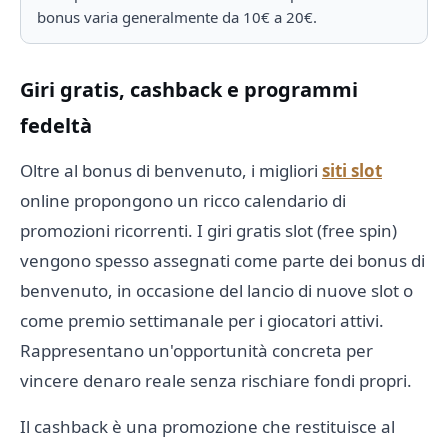
bonus varia generalmente da 10€ a 20€.
Giri gratis, cashback e programmi
fedeltà
Oltre al bonus di benvenuto, i migliori
siti slot
online propongono un ricco calendario di
promozioni ricorrenti. I giri gratis slot (free spin)
vengono spesso assegnati come parte dei bonus di
benvenuto, in occasione del lancio di nuove slot o
come premio settimanale per i giocatori attivi.
Rappresentano un'opportunità concreta per
vincere denaro reale senza rischiare fondi propri.
Il cashback è una promozione che restituisce al