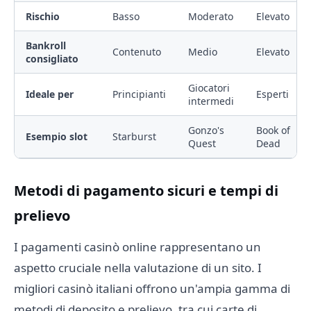
Rischio
Basso
Moderato
Elevato
Bankroll
Contenuto
Medio
Elevato
consigliato
Giocatori
Ideale per
Principianti
Esperti
intermedi
Gonzo's
Book of
Esempio slot
Starburst
Quest
Dead
Metodi di pagamento sicuri e tempi di
prelievo
I pagamenti casinò online rappresentano un
aspetto cruciale nella valutazione di un sito. I
migliori casinò italiani offrono un'ampia gamma di
metodi di deposito e prelievo, tra cui carte di