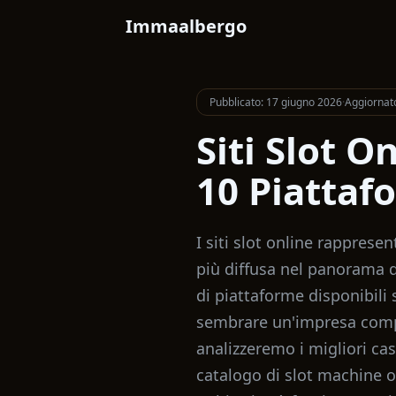
Immaalbergo
Pubblicato: 17 giugno 2026
·
Aggiornat
Siti Slot O
10 Piattaf
I siti slot online rapprese
più diffusa nel panorama de
di piattaforme disponibili 
sembrare un'impresa compl
analizzeremo i migliori cas
catalogo di slot machine 