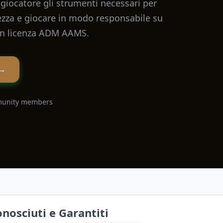
i giocatore gli strumenti necessari per
ezza e giocare in modo responsabile su
on licenza ADM AAMS.
 →
mmunity members
onosciuti e Garantiti