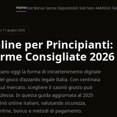
Home
Slot Bonus Senza Deposito
Siti Slot Non AAMS
Siti Sl
o: 17 giugno 2026
nline per Principianti:
orme Consigliate 2026
ntano oggi la forma di intrattenimento digitale
l gioco d'azzardo legale Italia. Con centinaia
sul mercato, scegliere il casinò giusto può
essa. In questa guida aggiornata al 2025
inò online italiani, valutando sicurezza,
online, bonus e metodi di pagamento.