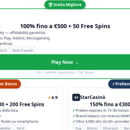
🏆 Scelta Migliore
100% fino a €500 + 50 Free Spins
y — affidabilità garantita
tic Play, NetEnt, Microgaming
erificati
Skrill
Bank Transfer
Play Now →
18+ | Gamble responsibly | T&C Apply
ior Bonus
⚡ Preliev
StarCasinò
4.9
★
#3
00 + 200 Free Spins
150% fino a €300
della lista
✓
Prelievi express in 15-30 minuti
i
✓
Brand italiano con licenza AAMS
 fluido su smartphone
✓
Oltre 3,000 slot da 50+ provider
Neteller
Skrill
Visa
Bitcoin
Ethereum
Ban