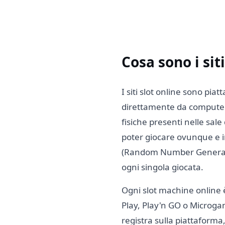
Cosa sono i sit
I siti slot online sono piat
direttamente da computer, 
fisiche presenti nelle sal
poter giocare ovunque e 
(Random Number Generator)
ogni singola giocata.
Ogni slot machine online 
Play, Play'n GO o Microgam
registra sulla piattaforma,