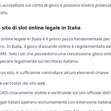
o accreditate sul conto di gioco e possono essere prelevat
sito.
ito di slot online legale in Italia
 online legale in Italia è il primo passo fondamentale per 
aro. In Italia, il gioco d'azzardo online è regolamentato d
MS. Solo i siti che possiedono una concessione gioco onli
perare legalmente sul territorio italiano.
di un sito, è sufficiente controllare alcuni elementi chiave:
nel footer del sito web
) chiaramente visibile e verificabile sul sito ufficiale del
 legali italiani operano esclusivamente con estensione italian