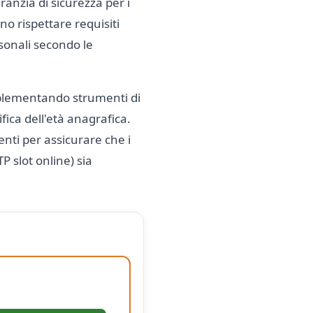
anzia di sicurezza per i
o rispettare requisiti
rsonali secondo le
mplementando strumenti di
ifica dell'età anagrafica.
denti per assicurare che i
P slot online) sia