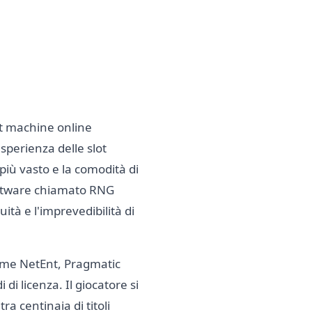
lot machine online
sperienza delle slot
più vasto e la comodità di
oftware chiamato RNG
à e l'imprevedibilità di
come NetEnt, Pragmatic
i licenza. Il giocatore si
ra centinaia di titoli