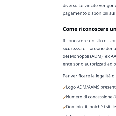
diversi. Le vincite vengon
pagamento disponibili sul 
Come riconoscere un s
Riconoscere un sito di slot
sicurezza e il proprio den
dei Monopoli (ADM), ex AA
ente sono autorizzati ad o
Per verificare la legalità 
Logo ADM/AAMS presente 
Numero di concessione (GAD
Dominio .it, poiché i siti