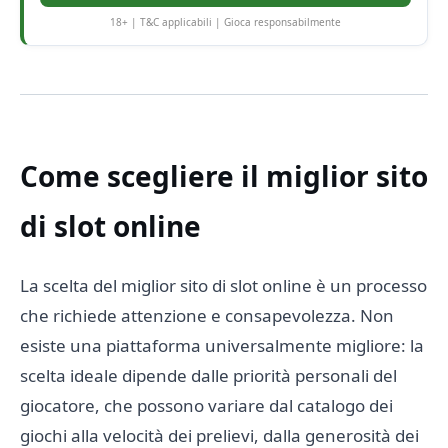
18+ | T&C applicabili | Gioca responsabilmente
Come scegliere il miglior sito
di slot online
La scelta del miglior sito di slot online è un processo
che richiede attenzione e consapevolezza. Non
esiste una piattaforma universalmente migliore: la
scelta ideale dipende dalle priorità personali del
giocatore, che possono variare dal catalogo dei
giochi alla velocità dei prelievi, dalla generosità dei