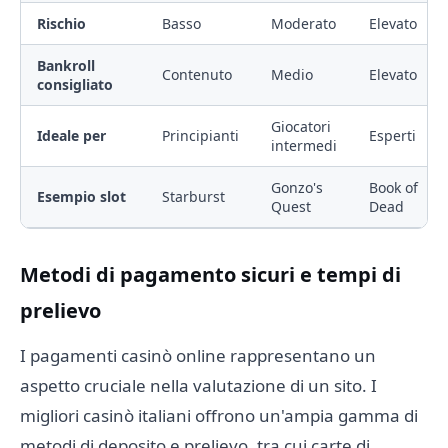
Rischio
Basso
Moderato
Elevato
Bankroll
Contenuto
Medio
Elevato
consigliato
Giocatori
Ideale per
Principianti
Esperti
intermedi
Gonzo's
Book of
Esempio slot
Starburst
Quest
Dead
Metodi di pagamento sicuri e tempi di
prelievo
I pagamenti casinò online rappresentano un
aspetto cruciale nella valutazione di un sito. I
migliori casinò italiani offrono un'ampia gamma di
metodi di deposito e prelievo, tra cui carte di