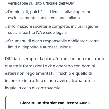
verificabile sul sito ufficiale dell'ADM
Dominio .it, poiché i siti legali italiani operano
esclusivamente con estensione italiana
Informazioni societarie complete, inclusi ragione
sociale, partita IVA e sede legale
Strumenti di gioco responsabile obbligatori come
limiti di deposito e autoesclusione
Diffidare sempre da piattaforme che non mostrano
queste informazioni o che operano con domini
esteri non regolamentati: il rischio è quello di
incorrere in truffe o di non avere alcuna tutela
legale in caso di controversie.
Gioca su un sito slot con licenza AAMS