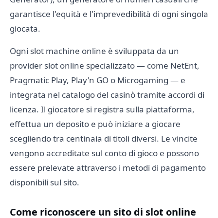
garantisce l'equità e l'imprevedibilità di ogni singola
giocata.
Ogni slot machine online è sviluppata da un
provider slot online specializzato — come NetEnt,
Pragmatic Play, Play'n GO o Microgaming — e
integrata nel catalogo del casinò tramite accordi di
licenza. Il giocatore si registra sulla piattaforma,
effettua un deposito e può iniziare a giocare
scegliendo tra centinaia di titoli diversi. Le vincite
vengono accreditate sul conto di gioco e possono
essere prelevate attraverso i metodi di pagamento
disponibili sul sito.
Come riconoscere un sito di slot online