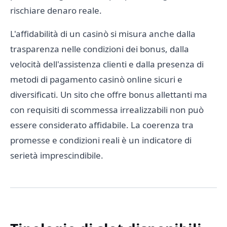
rischiare denaro reale.
L'affidabilità di un casinò si misura anche dalla
trasparenza nelle condizioni dei bonus, dalla
velocità dell'assistenza clienti e dalla presenza di
metodi di pagamento casinò online sicuri e
diversificati. Un sito che offre bonus allettanti ma
con requisiti di scommessa irrealizzabili non può
essere considerato affidabile. La coerenza tra
promesse e condizioni reali è un indicatore di
serietà imprescindibile.