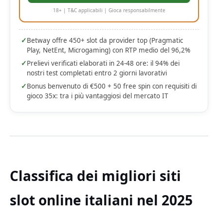
18+ | T&C applicabili | Gioca responsabilmente
✓
Betway offre 450+ slot da provider top (Pragmatic
Play, NetEnt, Microgaming) con RTP medio del 96,2%
✓
Prelievi verificati elaborati in 24-48 ore: il 94% dei
nostri test completati entro 2 giorni lavorativi
✓
Bonus benvenuto di €500 + 50 free spin con requisiti di
gioco 35x: tra i più vantaggiosi del mercato IT
Classifica dei migliori siti
slot online italiani nel 2025