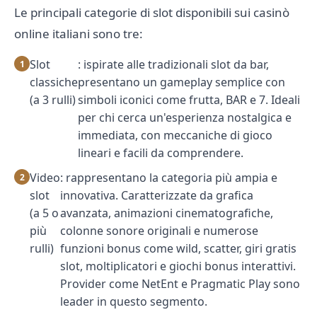
Le principali categorie di slot disponibili sui casinò
online italiani sono tre:
Slot
: ispirate alle tradizionali slot da bar,
classiche
presentano un gameplay semplice con
(a 3 rulli)
simboli iconici come frutta, BAR e 7. Ideali
per chi cerca un'esperienza nostalgica e
immediata, con meccaniche di gioco
lineari e facili da comprendere.
Video
: rappresentano la categoria più ampia e
slot
innovativa. Caratterizzate da grafica
(a 5 o
avanzata, animazioni cinematografiche,
più
colonne sonore originali e numerose
rulli)
funzioni bonus come wild, scatter, giri gratis
slot, moltiplicatori e giochi bonus interattivi.
Provider come NetEnt e Pragmatic Play sono
leader in questo segmento.