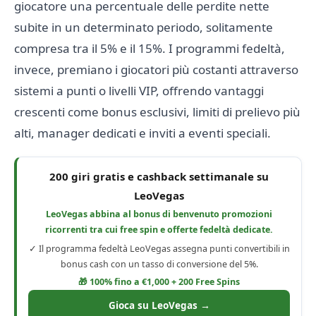
giocatore una percentuale delle perdite nette
subite in un determinato periodo, solitamente
compresa tra il 5% e il 15%. I programmi fedeltà,
invece, premiano i giocatori più costanti attraverso
sistemi a punti o livelli VIP, offrendo vantaggi
crescenti come bonus esclusivi, limiti di prelievo più
alti, manager dedicati e inviti a eventi speciali.
200 giri gratis e cashback settimanale su
LeoVegas
LeoVegas abbina al bonus di benvenuto promozioni
ricorrenti tra cui free spin e offerte fedeltà dedicate.
✓ Il programma fedeltà LeoVegas assegna punti convertibili in
bonus cash con un tasso di conversione del 5%.
🎁 100% fino a €1,000 + 200 Free Spins
Gioca su LeoVegas →