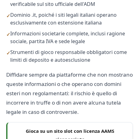
verificabile sul sito ufficiale dell'ADM
Dominio .it, poiché i siti legali italiani operano
esclusivamente con estensione italiana
Informazioni societarie complete, inclusi ragione
sociale, partita IVA e sede legale
Strumenti di gioco responsabile obbligatori come
limiti di deposito e autoesclusione
Diffidare sempre da piattaforme che non mostrano
queste informazioni o che operano con domini
esteri non regolamentati: il rischio è quello di
incorrere in truffe o di non avere alcuna tutela
legale in caso di controversie.
Gioca su un sito slot con licenza AAMS