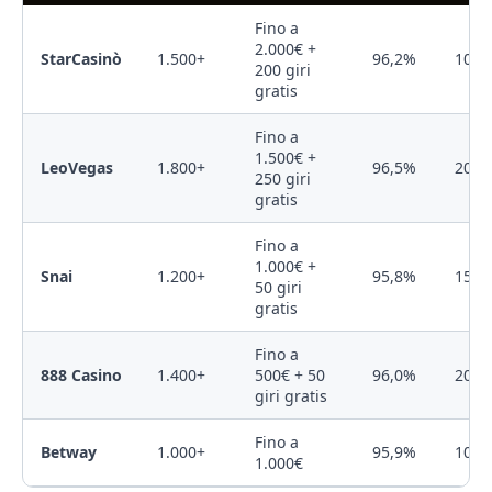
Fino a
2.000€ +
StarCasinò
1.500+
96,2%
10€
200 giri
gratis
Fino a
1.500€ +
LeoVegas
1.800+
96,5%
20€
250 giri
gratis
Fino a
1.000€ +
Snai
1.200+
95,8%
15€
50 giri
gratis
Fino a
888 Casino
1.400+
500€ + 50
96,0%
20€
giri gratis
Fino a
Betway
1.000+
95,9%
10€
1.000€