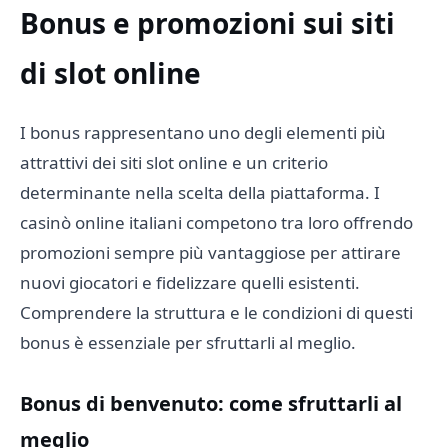
Bonus e promozioni sui siti
di slot online
I bonus rappresentano uno degli elementi più
attrattivi dei siti slot online e un criterio
determinante nella scelta della piattaforma. I
casinò online italiani competono tra loro offrendo
promozioni sempre più vantaggiose per attirare
nuovi giocatori e fidelizzare quelli esistenti.
Comprendere la struttura e le condizioni di questi
bonus è essenziale per sfruttarli al meglio.
Bonus di benvenuto: come sfruttarli al
meglio