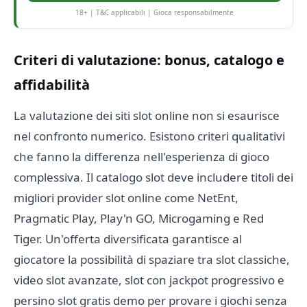
18+ | T&C applicabili | Gioca responsabilmente
Criteri di valutazione: bonus, catalogo e
affidabilità
La valutazione dei siti slot online non si esaurisce
nel confronto numerico. Esistono criteri qualitativi
che fanno la differenza nell'esperienza di gioco
complessiva. Il catalogo slot deve includere titoli dei
migliori provider slot online come NetEnt,
Pragmatic Play, Play'n GO, Microgaming e Red
Tiger. Un'offerta diversificata garantisce al
giocatore la possibilità di spaziare tra slot classiche,
video slot avanzate, slot con jackpot progressivo e
persino slot gratis demo per provare i giochi senza