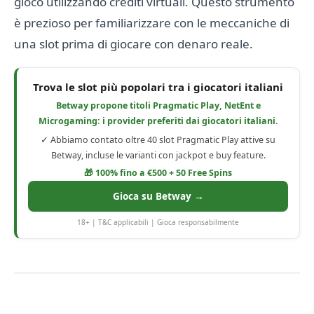
gioco utilizzando crediti virtuali. Questo strumento
è prezioso per familiarizzare con le meccaniche di
una slot prima di giocare con denaro reale.
Trova le slot più popolari tra i giocatori italiani
Betway propone titoli Pragmatic Play, NetEnt e
Microgaming: i provider preferiti dai giocatori italiani.
✓ Abbiamo contato oltre 40 slot Pragmatic Play attive su
Betway, incluse le varianti con jackpot e buy feature.
🎁 100% fino a €500 + 50 Free Spins
Gioca su Betway →
18+ | T&C applicabili | Gioca responsabilmente