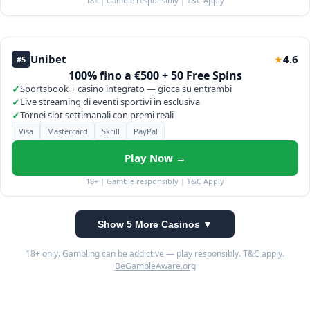
18+ | Gamble responsibly | T&C Apply
Unibet
4.6
★
#5
100% fino a €500 + 50 Free Spins
✓
Sportsbook + casino integrato — gioca su entrambi
✓
Live streaming di eventi sportivi in esclusiva
✓
Tornei slot settimanali con premi reali
Visa
Mastercard
Skrill
PayPal
Play Now →
18+ | Gamble responsibly | T&C Apply
Show 5 More Casinos ▼
18+ only. Gambling can be addictive — play responsibly. T&C apply.
BeGambleAware.org