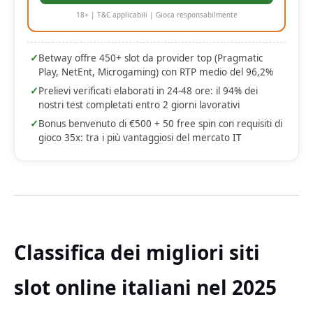
18+ | T&C applicabili | Gioca responsabilmente
✓
Betway offre 450+ slot da provider top (Pragmatic
Play, NetEnt, Microgaming) con RTP medio del 96,2%
✓
Prelievi verificati elaborati in 24-48 ore: il 94% dei
nostri test completati entro 2 giorni lavorativi
✓
Bonus benvenuto di €500 + 50 free spin con requisiti di
gioco 35x: tra i più vantaggiosi del mercato IT
Classifica dei migliori siti
slot online italiani nel 2025