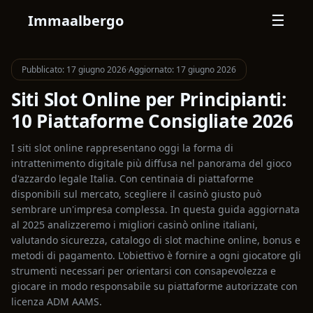
Immaalbergo
☰
Pubblicato: 17 giugno 2026
·
Aggiornato: 17 giugno 2026
Siti Slot Online per Principianti:
10 Piattaforme Consigliate 2026
I siti slot online rappresentano oggi la forma di
intrattenimento digitale più diffusa nel panorama del gioco
d'azzardo legale Italia. Con centinaia di piattaforme
disponibili sul mercato, scegliere il casinò giusto può
sembrare un'impresa complessa. In questa guida aggiornata
al 2025 analizzeremo i migliori casinò online italiani,
valutando sicurezza, catalogo di slot machine online, bonus e
metodi di pagamento. L'obiettivo è fornire a ogni giocatore gli
strumenti necessari per orientarsi con consapevolezza e
giocare in modo responsabile su piattaforme autorizzate con
licenza ADM AAMS.