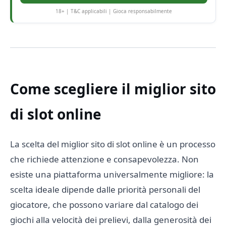
18+ | T&C applicabili | Gioca responsabilmente
Come scegliere il miglior sito
di slot online
La scelta del miglior sito di slot online è un processo
che richiede attenzione e consapevolezza. Non
esiste una piattaforma universalmente migliore: la
scelta ideale dipende dalle priorità personali del
giocatore, che possono variare dal catalogo dei
giochi alla velocità dei prelievi, dalla generosità dei