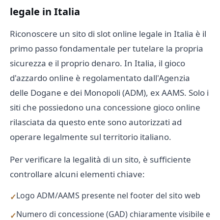
legale in Italia
Riconoscere un sito di slot online legale in Italia è il
primo passo fondamentale per tutelare la propria
sicurezza e il proprio denaro. In Italia, il gioco
d'azzardo online è regolamentato dall'Agenzia
delle Dogane e dei Monopoli (ADM), ex AAMS. Solo i
siti che possiedono una concessione gioco online
rilasciata da questo ente sono autorizzati ad
operare legalmente sul territorio italiano.
Per verificare la legalità di un sito, è sufficiente
controllare alcuni elementi chiave:
Logo ADM/AAMS presente nel footer del sito web
Numero di concessione (GAD) chiaramente visibile e