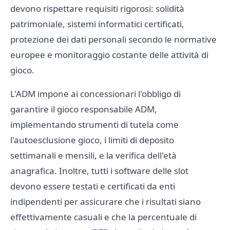
devono rispettare requisiti rigorosi: solidità
patrimoniale, sistemi informatici certificati,
protezione dei dati personali secondo le normative
europee e monitoraggio costante delle attività di
gioco.
L'ADM impone ai concessionari l'obbligo di
garantire il gioco responsabile ADM,
implementando strumenti di tutela come
l'autoesclusione gioco, i limiti di deposito
settimanali e mensili, e la verifica dell'età
anagrafica. Inoltre, tutti i software delle slot
devono essere testati e certificati da enti
indipendenti per assicurare che i risultati siano
effettivamente casuali e che la percentuale di