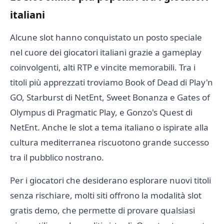
italiani
Alcune slot hanno conquistato un posto speciale
nel cuore dei giocatori italiani grazie a gameplay
coinvolgenti, alti RTP e vincite memorabili. Tra i
titoli più apprezzati troviamo Book of Dead di Play'n
GO, Starburst di NetEnt, Sweet Bonanza e Gates of
Olympus di Pragmatic Play, e Gonzo's Quest di
NetEnt. Anche le slot a tema italiano o ispirate alla
cultura mediterranea riscuotono grande successo
tra il pubblico nostrano.
Per i giocatori che desiderano esplorare nuovi titoli
senza rischiare, molti siti offrono la modalità slot
gratis demo, che permette di provare qualsiasi