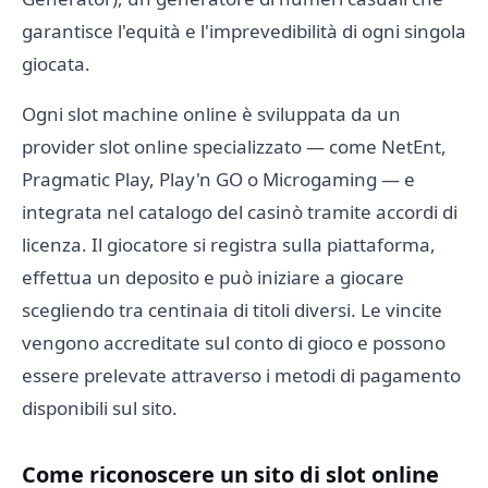
garantisce l'equità e l'imprevedibilità di ogni singola
giocata.
Ogni slot machine online è sviluppata da un
provider slot online specializzato — come NetEnt,
Pragmatic Play, Play'n GO o Microgaming — e
integrata nel catalogo del casinò tramite accordi di
licenza. Il giocatore si registra sulla piattaforma,
effettua un deposito e può iniziare a giocare
scegliendo tra centinaia di titoli diversi. Le vincite
vengono accreditate sul conto di gioco e possono
essere prelevate attraverso i metodi di pagamento
disponibili sul sito.
Come riconoscere un sito di slot online