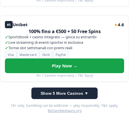
18+ | Gamble responsibly | T&C Apply
Unibet
4.6
★
#5
100% fino a €500 + 50 Free Spins
✓
Sportsbook + casino integrato — gioca su entrambi
✓
Live streaming di eventi sportivi in esclusiva
✓
Tornei slot settimanali con premi reali
Visa
Mastercard
Skrill
PayPal
Play Now →
18+ | Gamble responsibly | T&C Apply
Show 5 More Casinos ▼
18+ only. Gambling can be addictive — play responsibly. T&C apply.
BeGambleAware.org