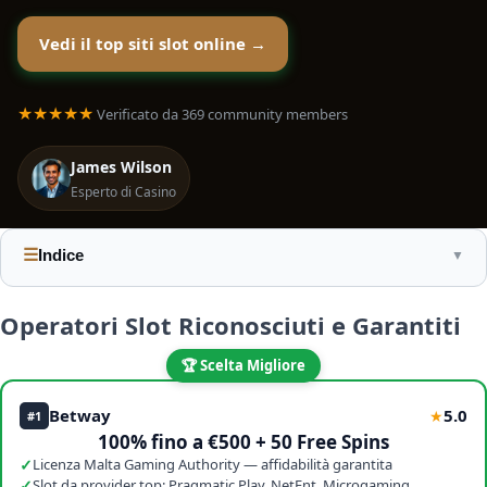
Vedi il top siti slot online →
★★★★★
Verificato da 369 community members
James Wilson
Esperto di Casino
☰
Indice
▼
Operatori Slot Riconosciuti e Garantiti
🏆 Scelta Migliore
Betway
5.0
★
#1
100% fino a €500 + 50 Free Spins
✓
Licenza Malta Gaming Authority — affidabilità garantita
✓
Slot da provider top: Pragmatic Play, NetEnt, Microgaming