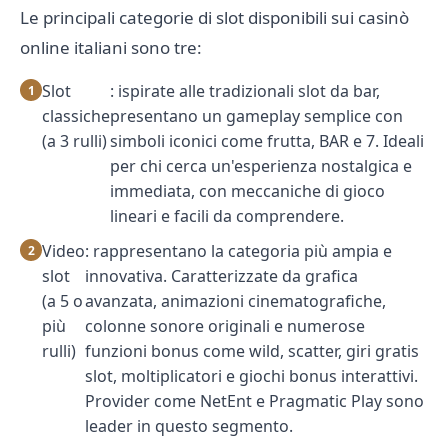
Le principali categorie di slot disponibili sui casinò
online italiani sono tre:
Slot
: ispirate alle tradizionali slot da bar,
classiche
presentano un gameplay semplice con
(a 3 rulli)
simboli iconici come frutta, BAR e 7. Ideali
per chi cerca un'esperienza nostalgica e
immediata, con meccaniche di gioco
lineari e facili da comprendere.
Video
: rappresentano la categoria più ampia e
slot
innovativa. Caratterizzate da grafica
(a 5 o
avanzata, animazioni cinematografiche,
più
colonne sonore originali e numerose
rulli)
funzioni bonus come wild, scatter, giri gratis
slot, moltiplicatori e giochi bonus interattivi.
Provider come NetEnt e Pragmatic Play sono
leader in questo segmento.