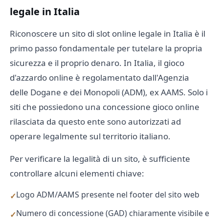
legale in Italia
Riconoscere un sito di slot online legale in Italia è il
primo passo fondamentale per tutelare la propria
sicurezza e il proprio denaro. In Italia, il gioco
d'azzardo online è regolamentato dall'Agenzia
delle Dogane e dei Monopoli (ADM), ex AAMS. Solo i
siti che possiedono una concessione gioco online
rilasciata da questo ente sono autorizzati ad
operare legalmente sul territorio italiano.
Per verificare la legalità di un sito, è sufficiente
controllare alcuni elementi chiave:
Logo ADM/AAMS presente nel footer del sito web
Numero di concessione (GAD) chiaramente visibile e