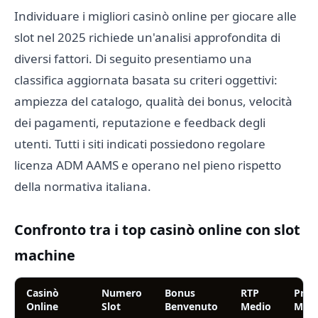
Individuare i migliori casinò online per giocare alle
slot nel 2025 richiede un'analisi approfondita di
diversi fattori. Di seguito presentiamo una
classifica aggiornata basata su criteri oggettivi:
ampiezza del catalogo, qualità dei bonus, velocità
dei pagamenti, reputazione e feedback degli
utenti. Tutti i siti indicati possiedono regolare
licenza ADM AAMS e operano nel pieno rispetto
della normativa italiana.
Confronto tra i top casinò online con slot
machine
Casinò
Numero
Bonus
RTP
Prel
Online
Slot
Benvenuto
Medio
Min