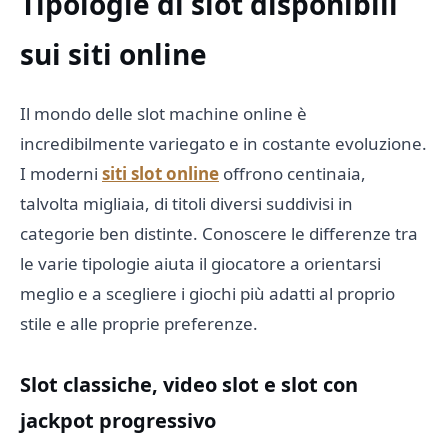
Tipologie di slot disponibili
sui siti online
Il mondo delle slot machine online è
incredibilmente variegato e in costante evoluzione.
I moderni
siti slot online
offrono centinaia,
talvolta migliaia, di titoli diversi suddivisi in
categorie ben distinte. Conoscere le differenze tra
le varie tipologie aiuta il giocatore a orientarsi
meglio e a scegliere i giochi più adatti al proprio
stile e alle proprie preferenze.
Slot classiche, video slot e slot con
jackpot progressivo