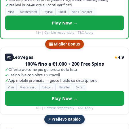
✓
Prelievi in 24-48 ore su conti verificati
Visa
Mastercard
PayPal
Skrill
Bank Transfer
Play Now →
18+ | Gamble responsibly | T&C Apply
🎰 Miglior Bonus
LeoVegas
4.9
★
#2
100% fino a €1,000 + 200 Free Spins
✓
Offerta welcome più generosa della lista
✓
Casino live con oltre 150 tavoli
✓
App mobile premiata — gioco fluido su smartphone
Visa
Mastercard
Bitcoin
Neteller
Skrill
Play Now →
18+ | Gamble responsibly | T&C Apply
⚡ Prelievo Rapido