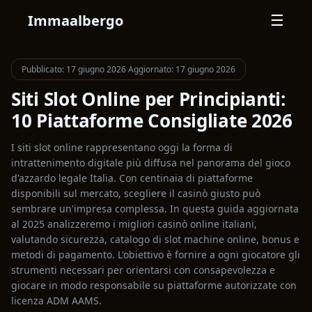
Immaalbergo
☰
Pubblicato: 17 giugno 2026
·
Aggiornato: 17 giugno 2026
Siti Slot Online per Principianti:
10 Piattaforme Consigliate 2026
I siti slot online rappresentano oggi la forma di
intrattenimento digitale più diffusa nel panorama del gioco
d'azzardo legale Italia. Con centinaia di piattaforme
disponibili sul mercato, scegliere il casinò giusto può
sembrare un'impresa complessa. In questa guida aggiornata
al 2025 analizzeremo i migliori casinò online italiani,
valutando sicurezza, catalogo di slot machine online, bonus e
metodi di pagamento. L'obiettivo è fornire a ogni giocatore gli
strumenti necessari per orientarsi con consapevolezza e
giocare in modo responsabile su piattaforme autorizzate con
licenza ADM AAMS.