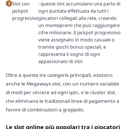
Slot con
: queste slot accumulano una parte di
jackpot
ogni puntata effettuata da tutti i
progressivo
giocatori collegati alla rete, creando
un montepremi che può raggiungere
cifre milionarie. Il jackpot progressivo
viene assegnato in modo casuale o
tramite giochi bonus speciali, e
rappresenta il sogno di ogni
appassionato di slot.
Oltre a queste tre categorie principali, esistono
anche le Megaways slot, con un numero variabile
di modi per vincere ad ogni spin, e le cluster slot,
che eliminano le tradizionali linee di pagamento a
favore di combinazioni a grappolo.
Le slot online più popolari tra i giocatori