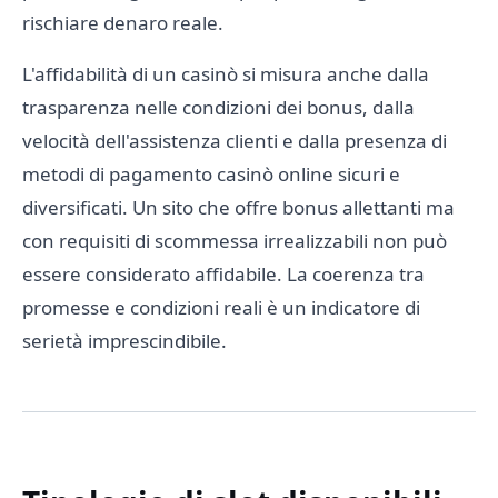
rischiare denaro reale.
L'affidabilità di un casinò si misura anche dalla
trasparenza nelle condizioni dei bonus, dalla
velocità dell'assistenza clienti e dalla presenza di
metodi di pagamento casinò online sicuri e
diversificati. Un sito che offre bonus allettanti ma
con requisiti di scommessa irrealizzabili non può
essere considerato affidabile. La coerenza tra
promesse e condizioni reali è un indicatore di
serietà imprescindibile.