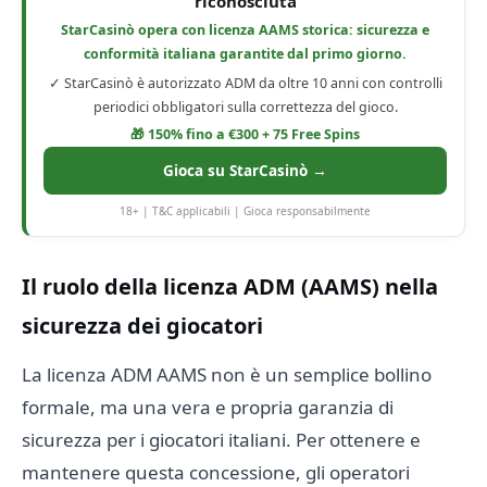
riconosciuta
StarCasinò opera con licenza AAMS storica: sicurezza e
conformità italiana garantite dal primo giorno.
✓ StarCasinò è autorizzato ADM da oltre 10 anni con controlli
periodici obbligatori sulla correttezza del gioco.
🎁 150% fino a €300 + 75 Free Spins
Gioca su StarCasinò →
18+ | T&C applicabili | Gioca responsabilmente
Il ruolo della licenza ADM (AAMS) nella
sicurezza dei giocatori
La licenza ADM AAMS non è un semplice bollino
formale, ma una vera e propria garanzia di
sicurezza per i giocatori italiani. Per ottenere e
mantenere questa concessione, gli operatori