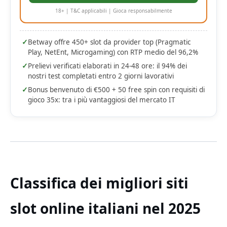
18+ | T&C applicabili | Gioca responsabilmente
✓
Betway offre 450+ slot da provider top (Pragmatic
Play, NetEnt, Microgaming) con RTP medio del 96,2%
✓
Prelievi verificati elaborati in 24-48 ore: il 94% dei
nostri test completati entro 2 giorni lavorativi
✓
Bonus benvenuto di €500 + 50 free spin con requisiti di
gioco 35x: tra i più vantaggiosi del mercato IT
Classifica dei migliori siti
slot online italiani nel 2025