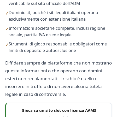
verificabile sul sito ufficiale dell'ADM
Dominio .it, poiché i siti legali italiani operano
esclusivamente con estensione italiana
Informazioni societarie complete, inclusi ragione
sociale, partita IVA e sede legale
Strumenti di gioco responsabile obbligatori come
limiti di deposito e autoesclusione
Diffidare sempre da piattaforme che non mostrano
queste informazioni o che operano con domini
esteri non regolamentati: il rischio è quello di
incorrere in truffe o di non avere alcuna tutela
legale in caso di controversie.
Gioca su un sito slot con licenza AAMS